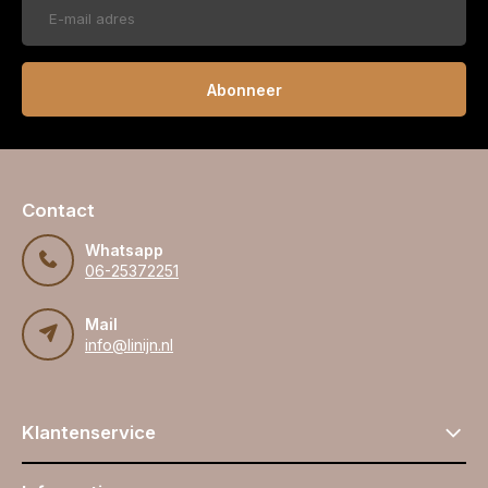
Abonneer
Contact
Whatsapp
06-25372251
Mail
info@linijn.nl
Klantenservice