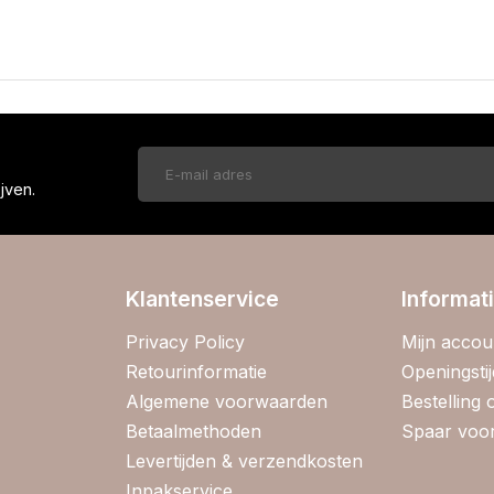
!
jven.
Klantenservice
Informat
Privacy Policy
Mijn accou
Retourinformatie
Openingsti
Algemene voorwaarden
Bestelling
Betaalmethoden
Spaar voor
Levertijden & verzendkosten
Inpakservice