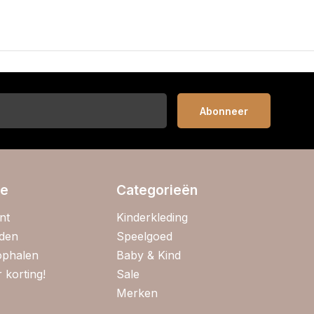
Abonneer
ie
Categorieën
nt
Kinderkleding
jden
Speelgoed
 ophalen
Baby & Kind
 korting!
Sale
Merken