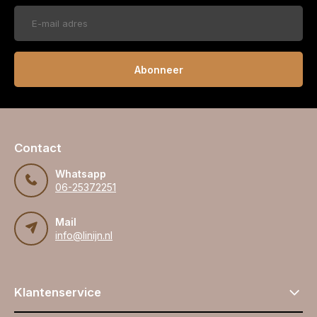
Abonneer
Contact
Whatsapp
06-25372251
Mail
info@linijn.nl
Klantenservice