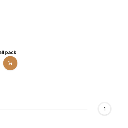
all pack
1