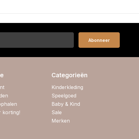
Abonneer
ie
Categorieën
nt
Kinderkleding
jden
Speelgoed
 ophalen
Baby & Kind
 korting!
Sale
Merken