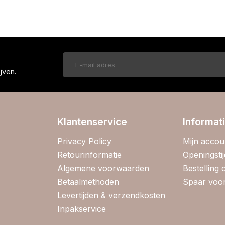
!
jven.
Klantenservice
Informat
Privacy Policy
Mijn accou
Retourinformatie
Openingsti
Algemene voorwaarden
Bestelling
Betaalmethoden
Spaar voor
Levertijden & verzendkosten
Inpakservice