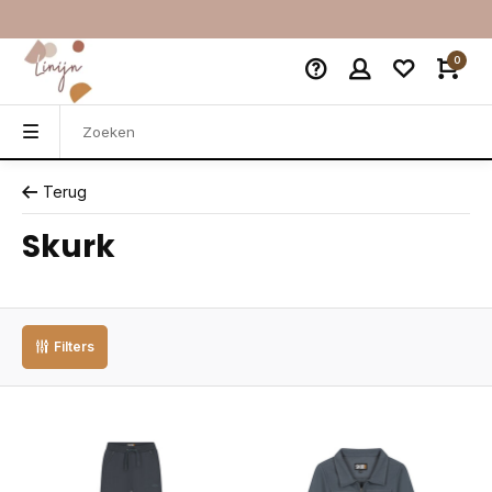
0
Terug
Skurk
Filters