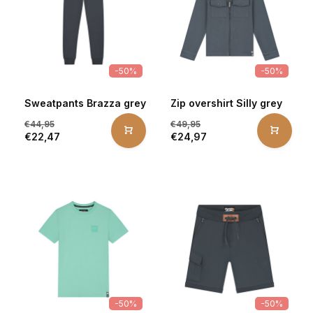
-50%
-50%
Sweatpants Brazza grey
Zip overshirt Silly grey
€44,95
€49,95
€22,47
€24,97
-50%
-50%