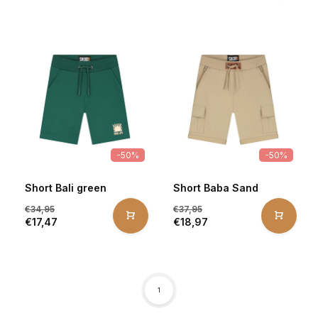
-50%
-50%
Short Bali green
Short Baba Sand
€34,95
€37,95
€17,47
€18,97
1