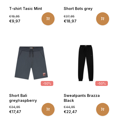
T-shirt Tasic Mint
Short Bots grey
€19,95
€37,95
€9,97
€18,97
-50%
-50%
Short Bali
Sweatpants Brazza
grey/raspberry
Black
€34,95
€44,95
€17,47
€22,47