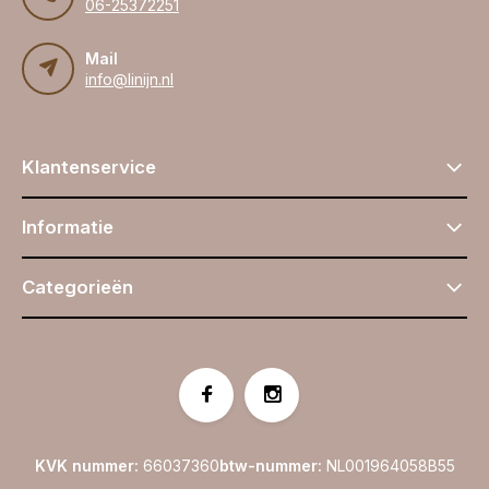
06-25372251
Mail
info@linijn.nl
Klantenservice
Informatie
Categorieën
KVK nummer:
66037360
btw-nummer:
NL001964058B55