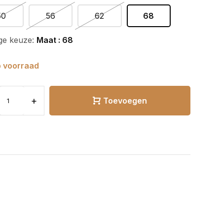
50
56
62
68
ge keuze:
Maat : 68
 voorraad
+
Toevoegen