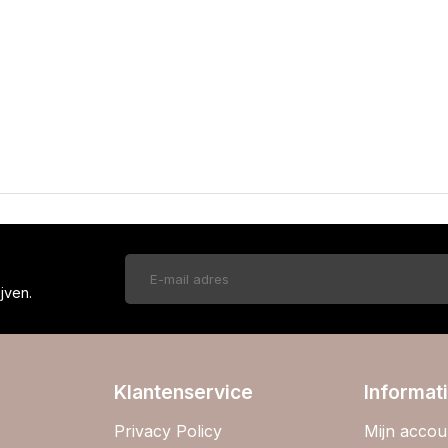
!
jven.
Klantenservice
Informat
Privacy Policy
Mijn accou