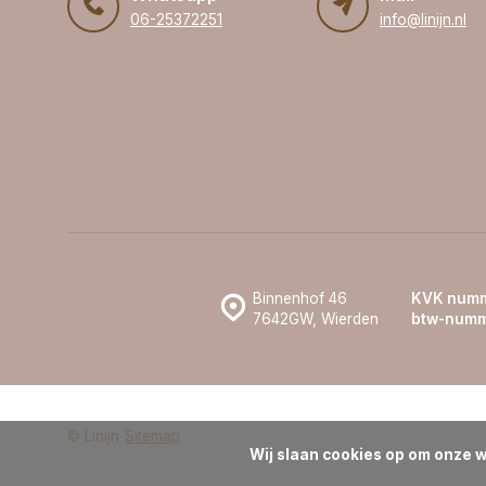
06-25372251
info@linijn.nl
Binnenhof 46
KVK numm
7642GW, Wierden
btw-numm
© Linijn
Sitemap
Wij slaan cookies op om onze w