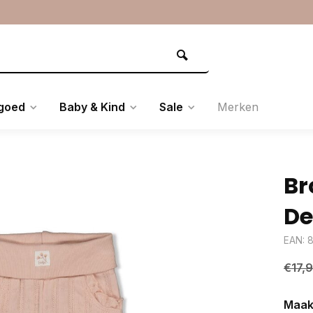
goed
Baby & Kind
Sale
Merken
Br
De
EAN: 
€17,
Maak