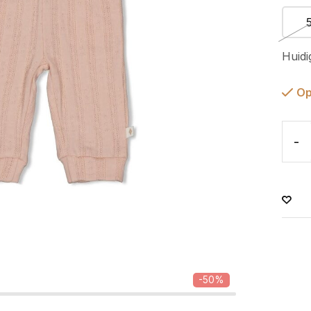
Huidi
Op
-
-50%