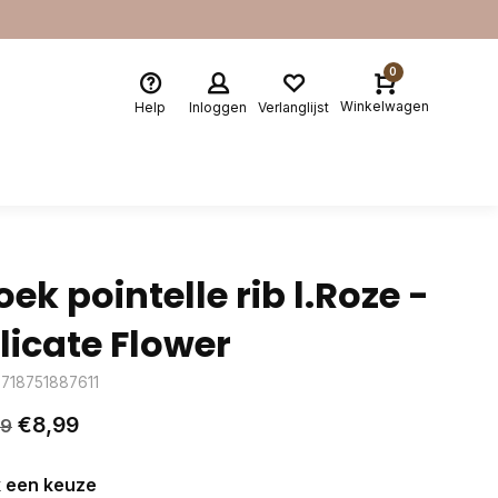
0
Winkelwagen
Help
Inloggen
Verlanglijst
oek pointelle rib l.Roze -
licate Flower
8718751887611
€8,99
99
 een keuze