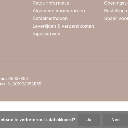
Retourinformatie
Openingsti
Algemene voorwaarden
Bestelling
Betaalmethoden
Spaar voor
Levertijden & verzendkosten
Inpakservice
er:
66037360
er:
NL001964058B55
ebsite te verbeteren. Is dat akkoord?
Ja
Nee