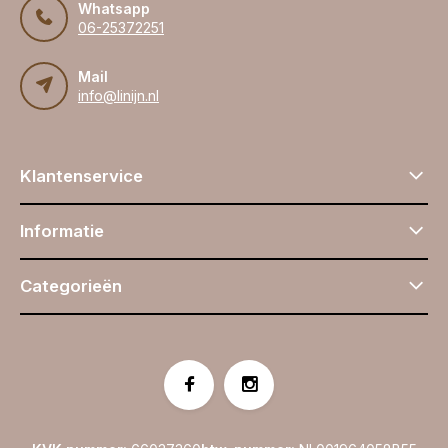
Whatsapp
06-25372251
Mail
info@linijn.nl
Klantenservice
Informatie
Categorieën