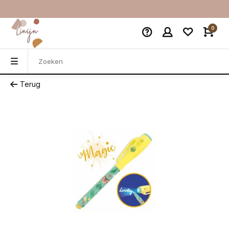
0
Terug