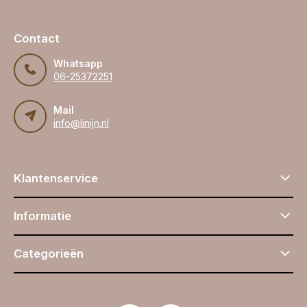
Contact
Whatsapp
06-25372251
Mail
info@linijn.nl
Klantenservice
Informatie
Categorieën