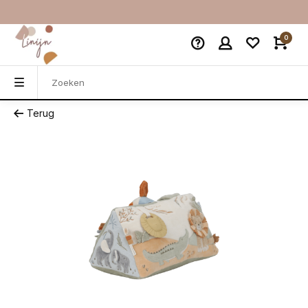
0
Terug