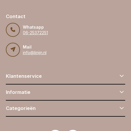
Contact
Whatsapp
06-25372251
Mail
info@linijn.nl
Klantenservice
Informatie
Categorieën