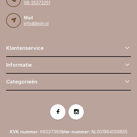
06-25372251
Mail
info@linijn.nl
Klantenservice
Informatie
Categorieën
KVK nummer:
66037360
btw-nummer:
NL001964058B55