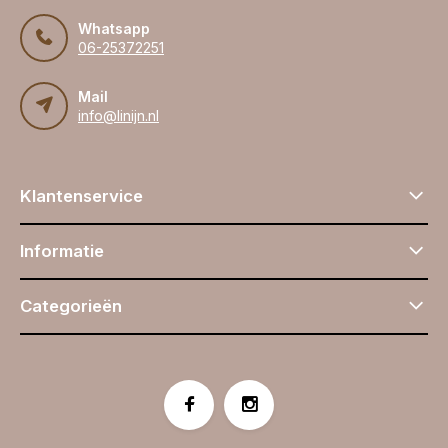
Whatsapp
06-25372251
Mail
info@linijn.nl
Klantenservice
Informatie
Categorieën