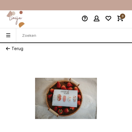
0
Terug