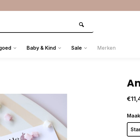
goed
Baby & Kind
Sale
Merken
An
€11,
Maak
Sta