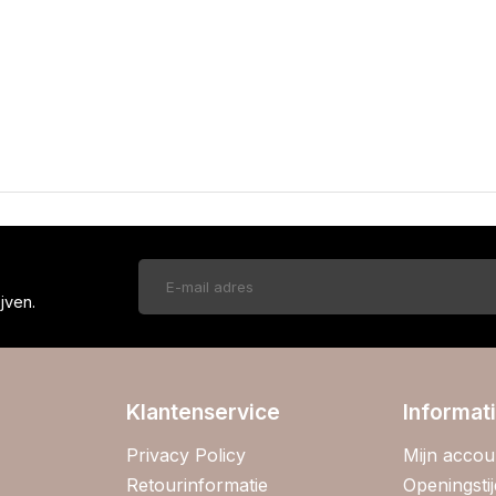
!
jven.
Klantenservice
Informat
Privacy Policy
Mijn accou
Retourinformatie
Openingsti