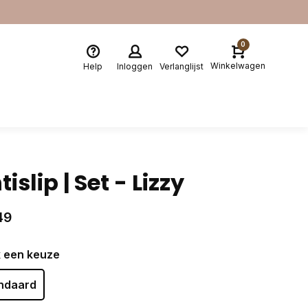
0
Winkelwagen
Help
Inloggen
Verlanglijst
tislip | Set - Lizzy
49
 een keuze
ndaard