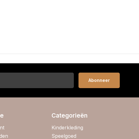
Abonneer
ie
Categorieën
nt
Kinderkleding
jden
Speelgoed