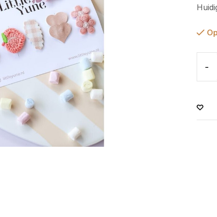
Huidi
Op
-