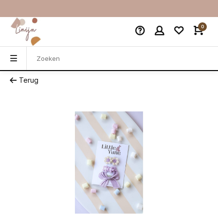
0
Terug