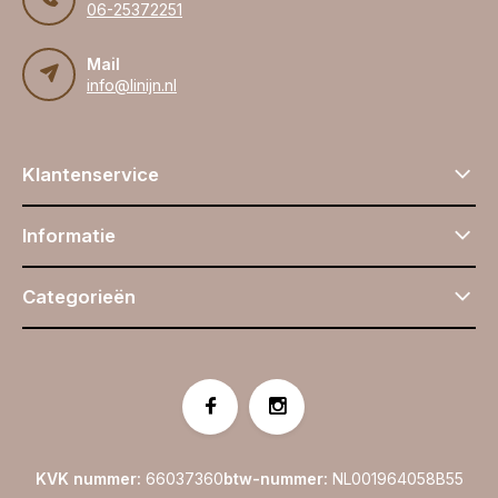
06-25372251
Mail
info@linijn.nl
Klantenservice
Informatie
Categorieën
KVK nummer:
66037360
btw-nummer:
NL001964058B55