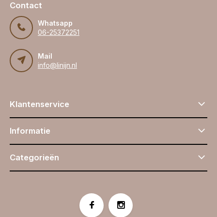
Contact
Whatsapp
06-25372251
Mail
info@linijn.nl
Klantenservice
Informatie
Categorieën