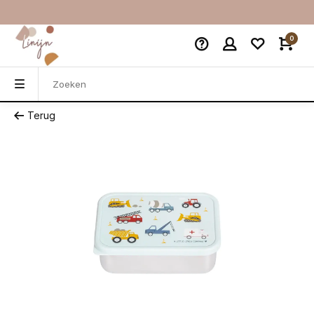
0
Terug