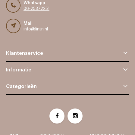
Whatsapp
06-25372251
Mail
info@linijn.nl
Klantenservice
Informatie
Categorieën