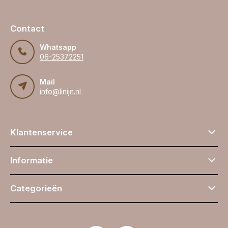
Contact
Whatsapp
06-25372251
Mail
info@linijn.nl
Klantenservice
Informatie
Categorieën