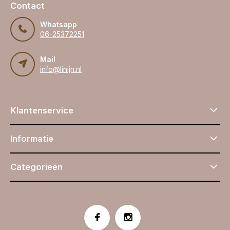
Contact
Whatsapp
06-25372251
Mail
info@linijn.nl
Klantenservice
Informatie
Categorieën