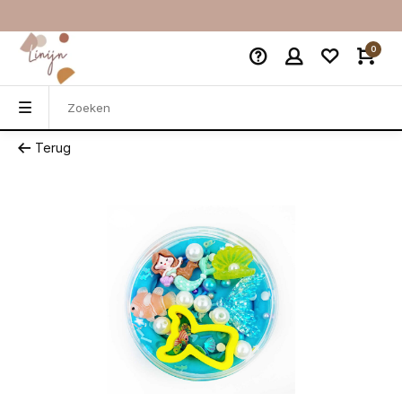
0
Terug