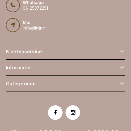
Whatsapp
06-25372251
Mail
info@linijn.nl
Klantenservice
Informatie
Categorieën