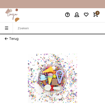
0
Terug