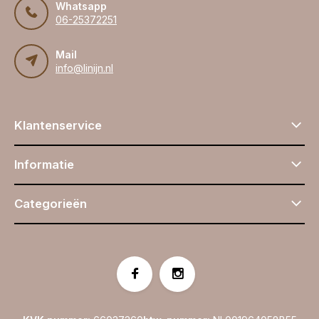
Whatsapp
06-25372251
Mail
info@linijn.nl
Klantenservice
Informatie
Categorieën