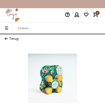
0
Terug