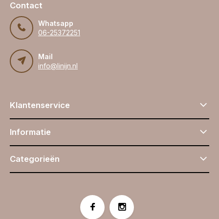
Contact
Whatsapp
06-25372251
Mail
info@linijn.nl
Klantenservice
Informatie
Categorieën