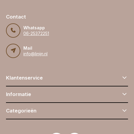
Contact
Whatsapp
06-25372251
Mail
info@linijn.nl
Klantenservice
Informatie
Categorieën