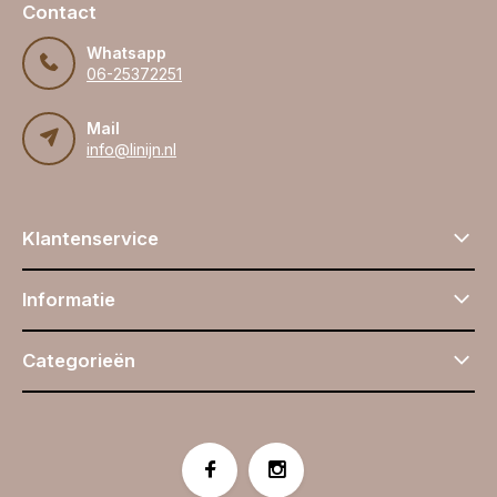
Contact
Whatsapp
06-25372251
Mail
info@linijn.nl
Klantenservice
Informatie
Categorieën