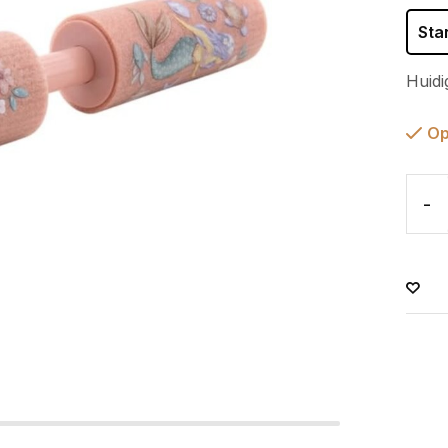
Sta
Huidi
Op
-