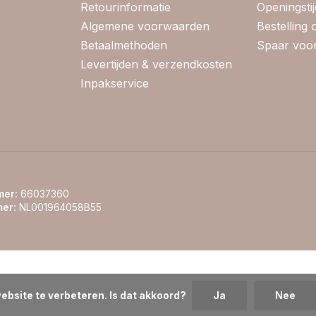
Retourinformatie
Openingsti
Algemene voorwaarden
Bestelling
Betaalmethoden
Spaar voor
Levertijden & verzendkosten
Inpakservice
er:
66037360
er:
NL001964058B55
ebsite te verbeteren. Is dat akkoord?
Ja
Nee