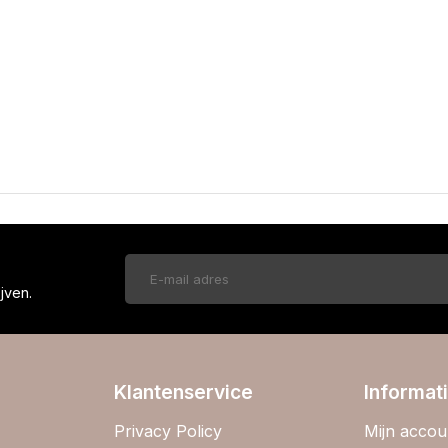
!
jven.
Klantenservice
Informat
Privacy Policy
Mijn accou