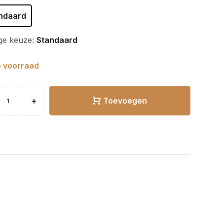
ndaard
ge keuze:
Standaard
 voorraad
+
Toevoegen