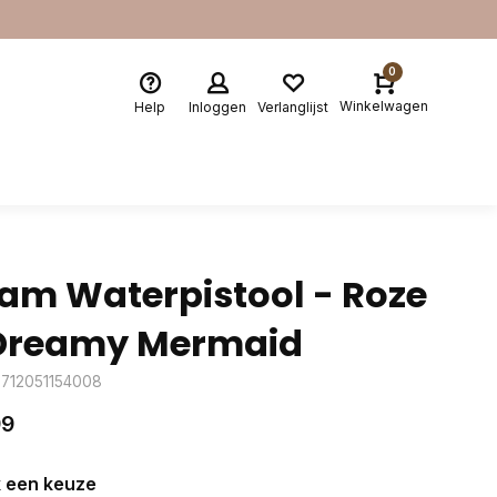
0
Winkelwagen
Help
Inloggen
Verlanglijst
am Waterpistool - Roze
Dreamy Mermaid
8712051154008
99
 een keuze