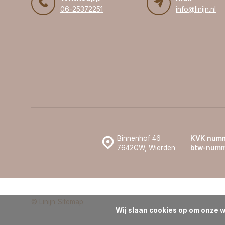
06-25372251
info@linijn.nl
Binnenhof 46
KVK numm
7642GW, Wierden
btw-numm
© Linijn
Sitemap
Wij slaan cookies op om onze w