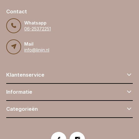
Contact
Whatsapp
06-25372251
Mail
info@linijn.nl
Klantenservice
Informatie
Categorieën