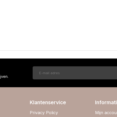
!
jven.
Klantenservice
Informat
Privacy Policy
Mijn accou