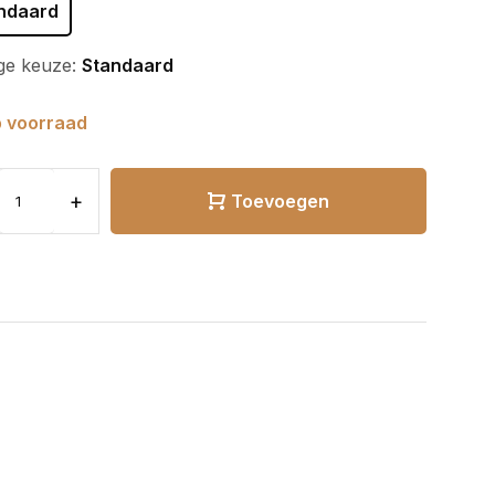
ndaard
ge keuze:
Standaard
 voorraad
+
Toevoegen