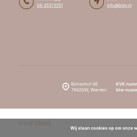
06-25372251
info@linijn.nl
Binnenhof 46
KVK numm
7642GW, Wierden
btw-numm
© Linijn
Sitemap
Wij slaan cookies op om onze w