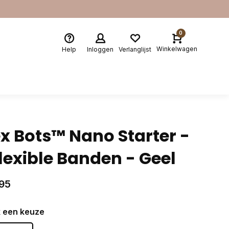
0
Winkelwagen
Help
Inloggen
Verlanglijst
x Bots™ Nano Starter -
flexible Banden - Geel
95
 een keuze