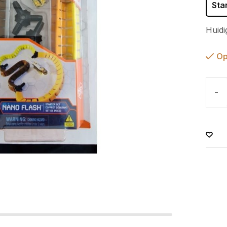
Sta
Huidi
Op
-