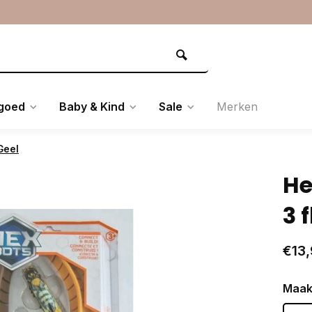
goed
Baby & Kind
Sale
Merken
Geel
He
3 
€13,
Maak