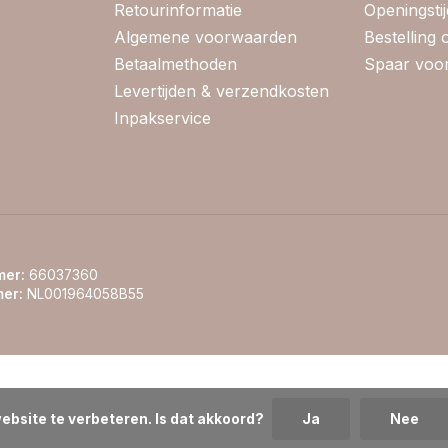
Retourinformatie
Openingsti
Algemene voorwaarden
Bestelling
Betaalmethoden
Spaar voor
Levertijden & verzendkosten
Inpakservice
er:
66037360
er:
NL001964058B55
ebsite te verbeteren. Is dat akkoord?
Ja
Nee