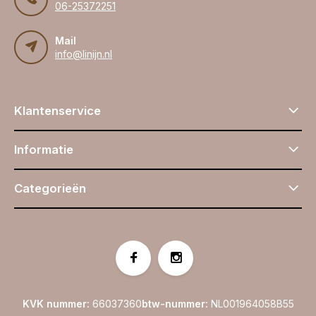
06-25372251
Mail
info@linijn.nl
Klantenservice
Informatie
Categorieën
KVK nummer:
66037360
btw-nummer:
NL001964058B55