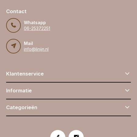
Contact
Whatsapp
06-25372251
Mail
info@linijn.nl
Klantenservice
Informatie
Categorieën