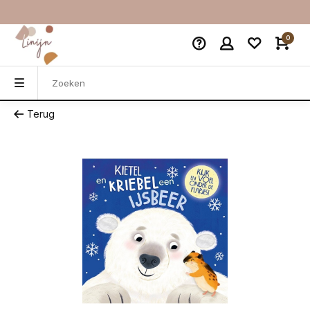
0
Terug