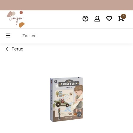
0
Terug