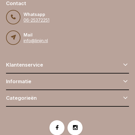
Contact
Whatsapp
06-25372251
Mail
info@linijn.nl
Klantenservice
Informatie
Categorieën