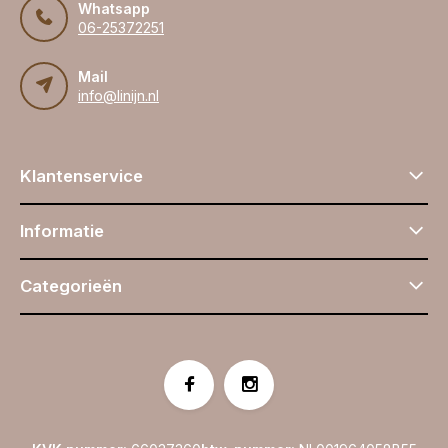
Whatsapp
06-25372251
Mail
info@linijn.nl
Klantenservice
Informatie
Categorieën