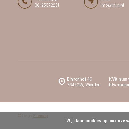
06-25372251
info@linijn.nl
Binnenhof 46
KVK numm
7642GW, Wierden
btw-numm
© Linijn
Sitemap
Wij slaan cookies op om onze w