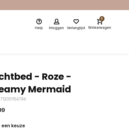
0
Winkelwagen
Help
Inloggen
Verlanglijst
chtbed - Roze -
eamy Mermaid
8712051154794
99
 een keuze