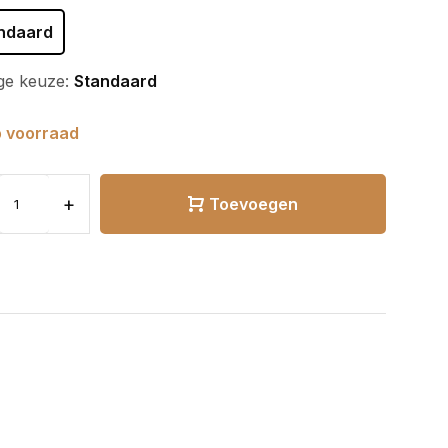
ndaard
ge keuze:
Standaard
 voorraad
+
Toevoegen