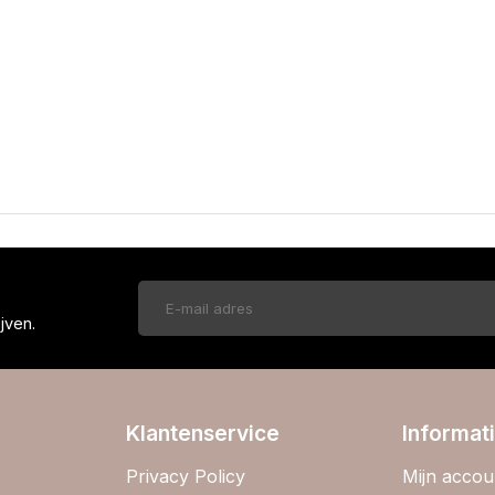
!
jven.
Klantenservice
Informat
Privacy Policy
Mijn accou