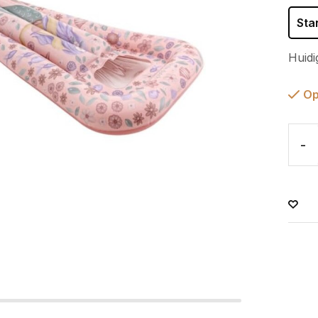
Sta
Huidi
Op
-