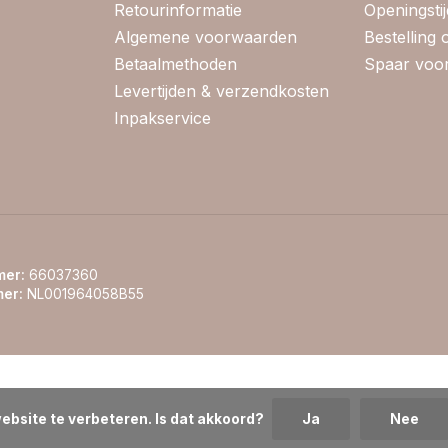
Retourinformatie
Openingsti
Algemene voorwaarden
Bestelling
Betaalmethoden
Spaar voor
Levertijden & verzendkosten
Inpakservice
er:
66037360
er:
NL001964058B55
ebsite te verbeteren. Is dat akkoord?
Ja
Nee