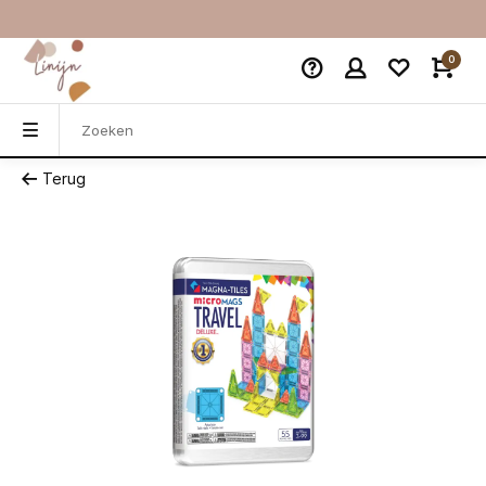
0
Terug