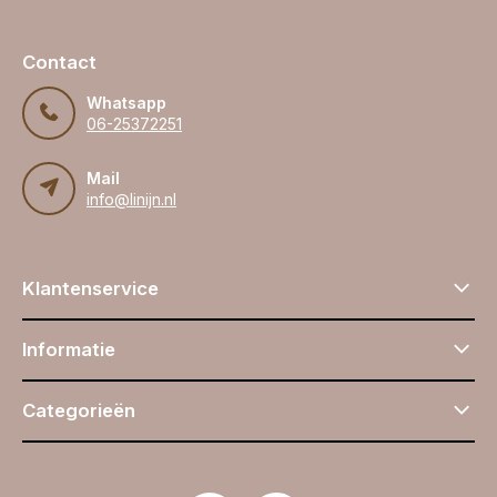
Contact
Whatsapp
06-25372251
Mail
info@linijn.nl
Klantenservice
Informatie
Categorieën