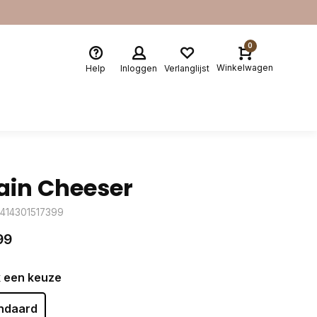
0
Winkelwagen
Help
Inloggen
Verlanglijst
ain Cheeser
5414301517399
99
 een keuze
ndaard