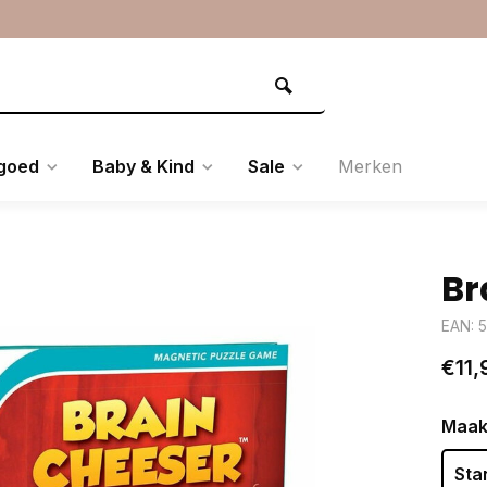
goed
Baby & Kind
Sale
Merken
Br
EAN: 
€11,
Maak
Sta