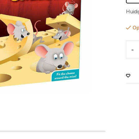
Huidi
Op
-