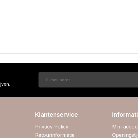
!
jven.
Klantenservice
Informat
Privacy Policy
Mijn accou
Retourinformatie
Openingsti