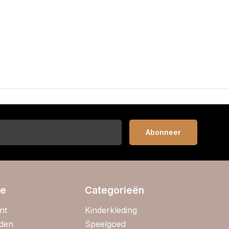
Abonneer
ie
Categorieën
nt
Kinderkleding
jden
Speelgoed