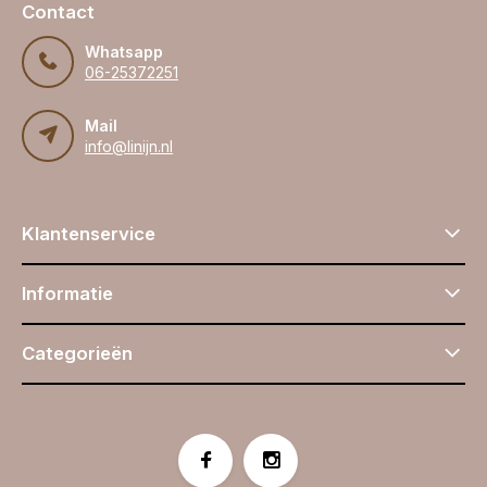
Contact
Whatsapp
06-25372251
Mail
info@linijn.nl
Klantenservice
Informatie
Categorieën