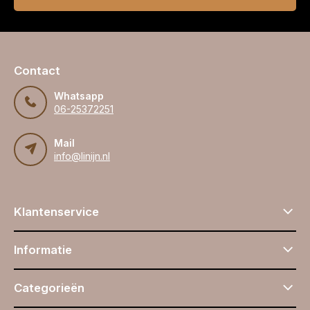
Contact
Whatsapp
06-25372251
Mail
info@linijn.nl
Klantenservice
Informatie
Categorieën