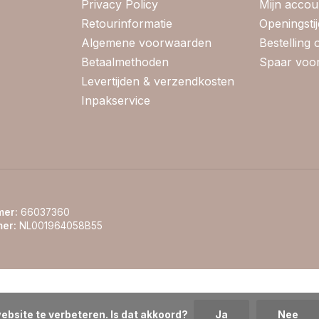
Privacy Policy
Mijn accou
Retourinformatie
Openingsti
Algemene voorwaarden
Bestelling
Betaalmethoden
Spaar voor
Levertijden & verzendkosten
Inpakservice
er:
66037360
er:
NL001964058B55
ebsite te verbeteren. Is dat akkoord?
Ja
Nee