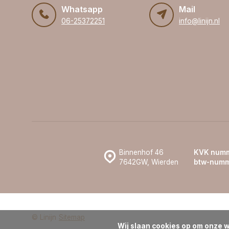
Whatsapp
Mail
06-25372251
info@linijn.nl
Binnenhof 46
KVK numm
7642GW, Wierden
btw-numm
© Linijn
Sitemap
Wij slaan cookies op om onze w