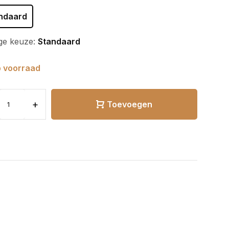
ndaard
ge keuze:
Standaard
 voorraad
+
Toevoegen