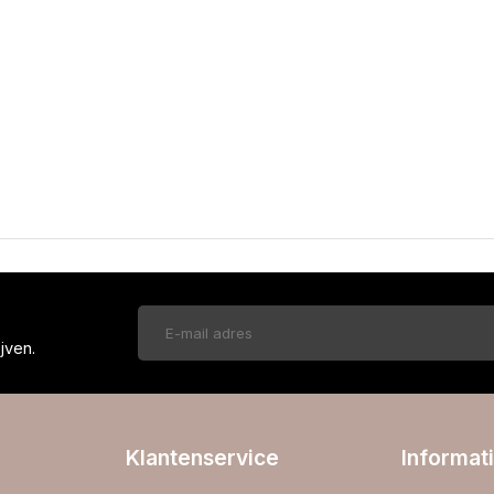
!
jven.
Klantenservice
Informat