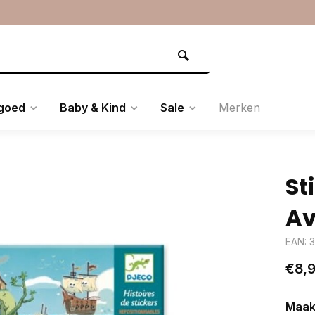
goed
Baby & Kind
Sale
Merken
St
Av
EAN: 
€8,
Maak