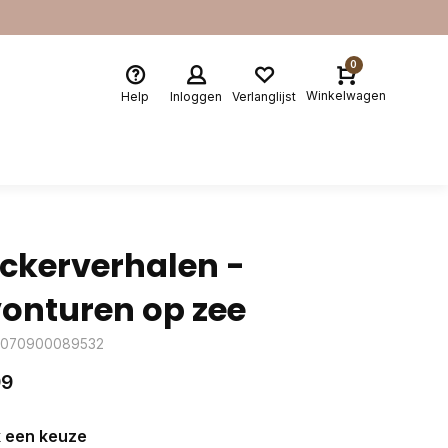
0
Winkelwagen
Help
Inloggen
Verlanglijst
ickerverhalen -
onturen op zee
3070900089532
99
 een keuze