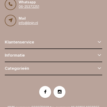
Whatsapp
06-25372251
Mail
info@linijn.nl
Klantenservice
Informatie
Categorieën