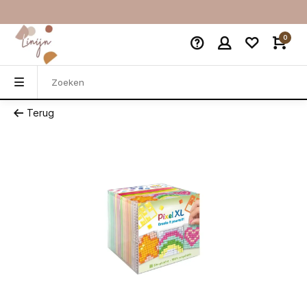
0
Terug