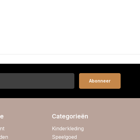
Abonneer
ie
Categorieën
nt
Kinderkleding
jden
Speelgoed