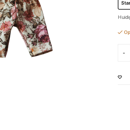
Sta
Huidi
Op
-