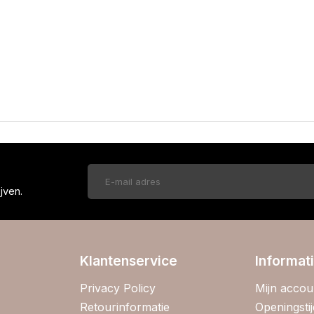
!
jven.
Klantenservice
Informat
Privacy Policy
Mijn accou
Retourinformatie
Openingsti