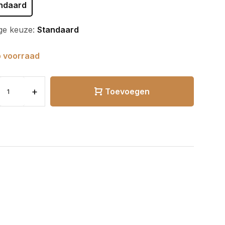
ndaard
ge keuze:
Standaard
 voorraad
+
Toevoegen