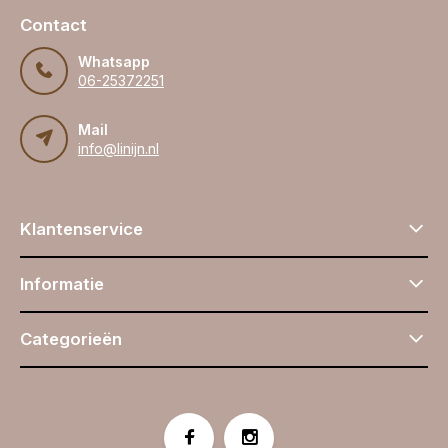
Contact
Whatsapp
06-25372251
Mail
info@linijn.nl
Klantenservice
Informatie
Categorieën