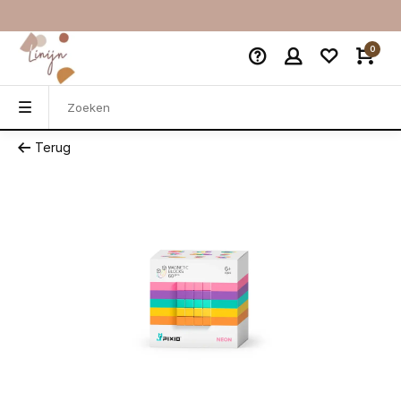
0
Terug