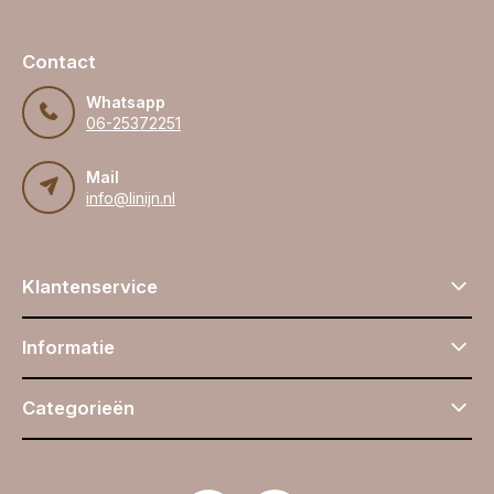
Contact
Whatsapp
06-25372251
Mail
info@linijn.nl
Klantenservice
Informatie
Categorieën