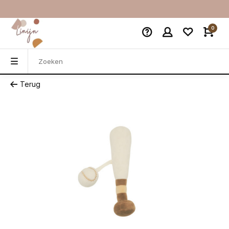
0
Terug