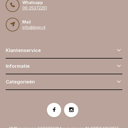
Whatsapp
06-25372251
Mail
info@linijn.nl
Klantenservice
Informatie
Categorieën