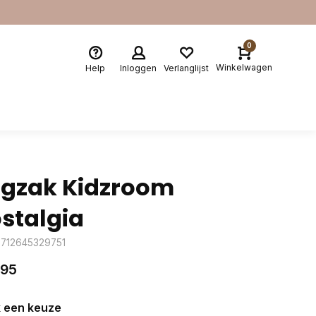
0
Winkelwagen
Help
Inloggen
Verlanglijst
gzak Kidzroom
stalgia
8712645329751
,95
 een keuze