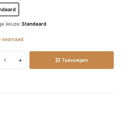
ndaard
ge keuze:
Standaard
 voorraad
+
Toevoegen