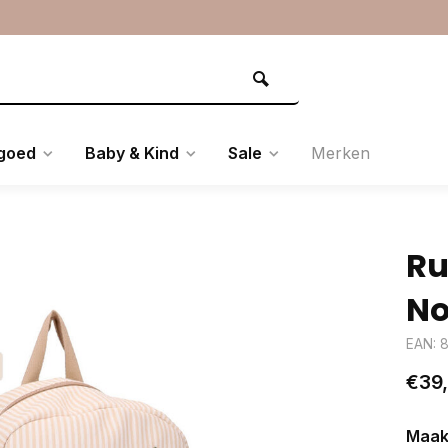
goed
Baby & Kind
Sale
Merken
Ru
No
EAN: 
€39
Maak