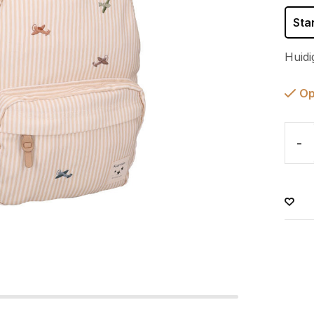
Sta
Huidi
Op
-