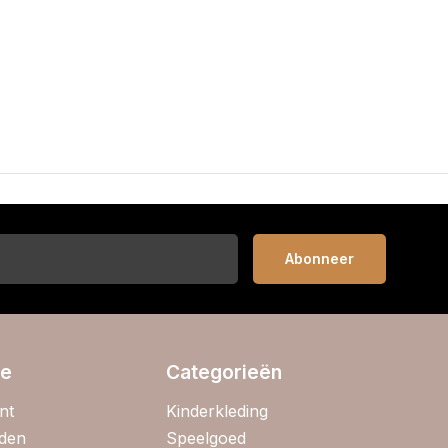
Abonneer
ie
Categorieën
nt
Kinderkleding
jden
Speelgoed