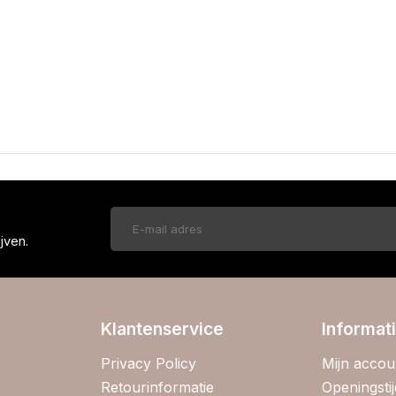
!
jven.
Klantenservice
Informat
Privacy Policy
Mijn accou
Retourinformatie
Openingsti