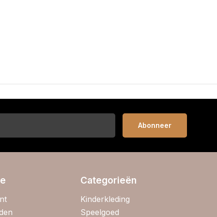
Abonneer
ie
Categorieën
nt
Kinderkleding
jden
Speelgoed