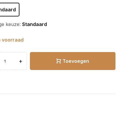
ndaard
ge keuze:
Standaard
 voorraad
+
Toevoegen