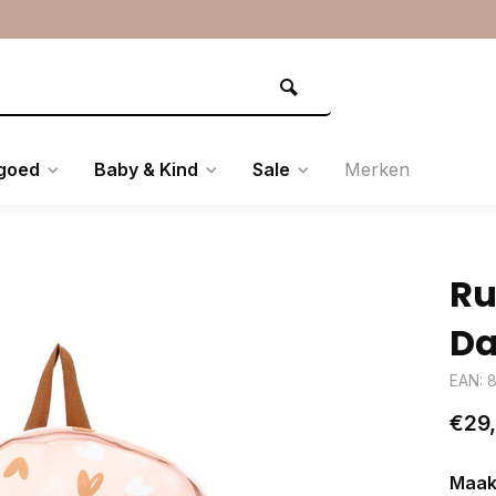
goed
Baby & Kind
Sale
Merken
Ru
Da
EAN: 
€29
Maak