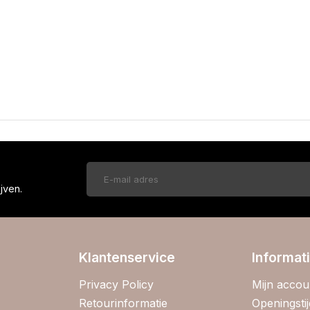
!
jven.
Klantenservice
Informat
Privacy Policy
Mijn accou
Retourinformatie
Openingsti