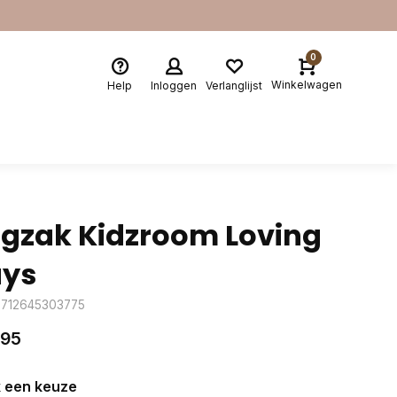
0
Winkelwagen
Help
Inloggen
Verlanglijst
gzak Kidzroom Loving
ys
8712645303775
,95
 een keuze