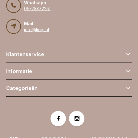
Whatsapp
06-25372251
Mail
info@linijn.nl
Klantenservice
Informatie
Categorieën