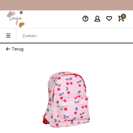
0
Terug