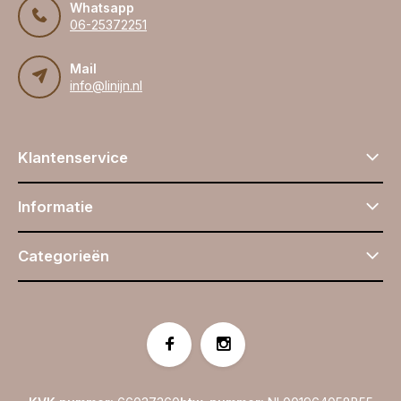
Whatsapp
06-25372251
Mail
info@linijn.nl
Klantenservice
Informatie
Categorieën