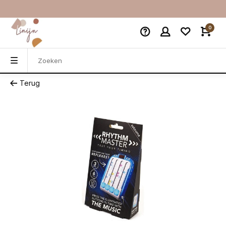
0
Terug