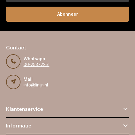
Abonneer
Contact
Whatsapp
06-25372251
Mail
info@linijn.nl
Klantenservice
Informatie