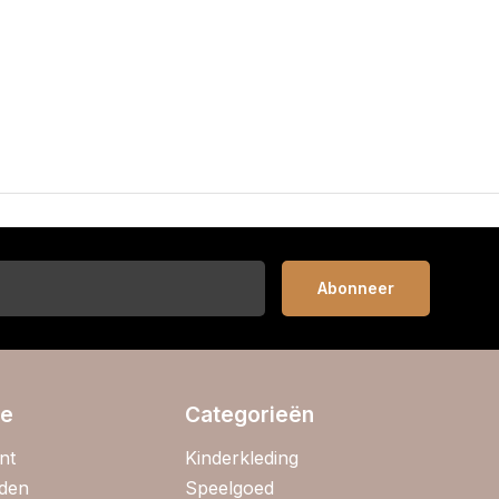
Abonneer
ie
Categorieën
nt
Kinderkleding
jden
Speelgoed