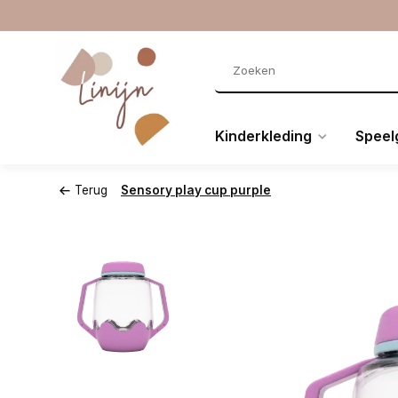
Kinderkleding
Speel
Terug
Sensory play cup purple