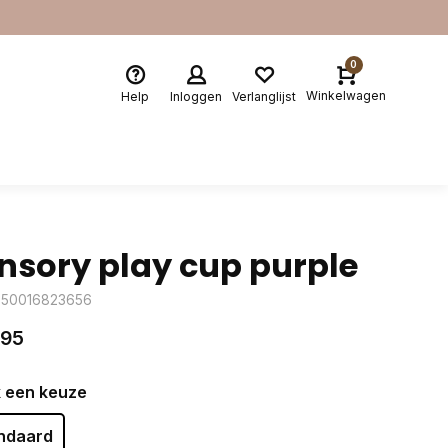
0
Winkelwagen
Help
Inloggen
Verlanglijst
nsory play cup purple
850016823656
,95
 een keuze
ndaard