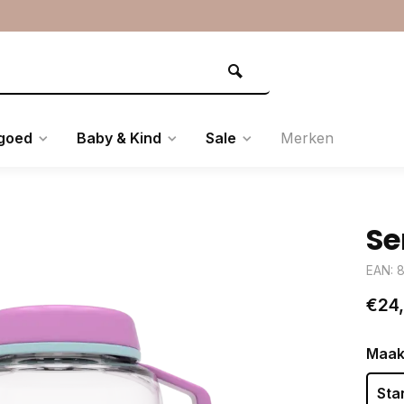
goed
Baby & Kind
Sale
Merken
Se
EAN: 
€24
Maak
Sta