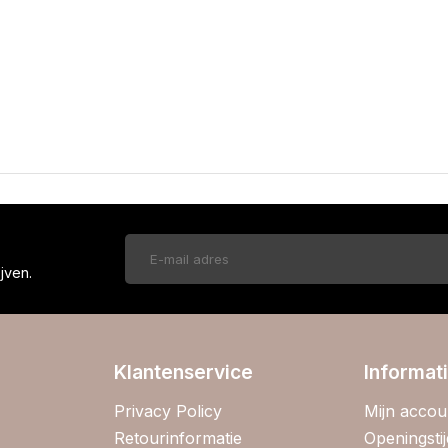
!
jven.
Klantenservice
Informat
Privacy Policy
Mijn accou
Retourinformatie
Openingsti