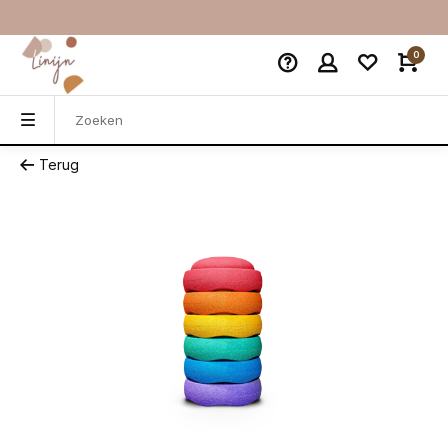
0
Terug