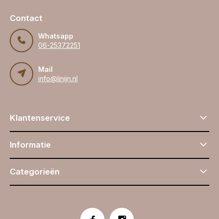
Contact
Whatsapp
06-25372251
Mail
info@linijn.nl
Klantenservice
Informatie
Categorieën