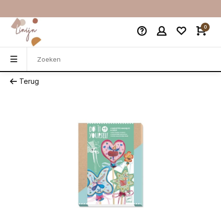
0
Terug