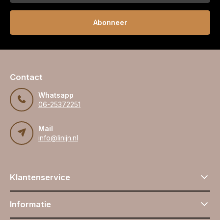
Abonneer
Contact
Whatsapp
06-25372251
Mail
info@linijn.nl
Klantenservice
Informatie