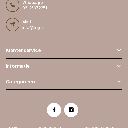
Whatsapp
06-25372251
Mail
info@linijn.nl
Klantenservice
Informatie
Categorieën