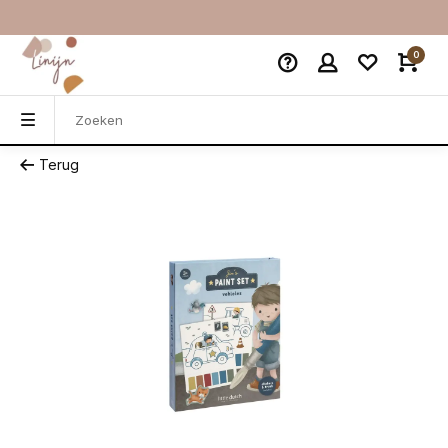
0
Terug