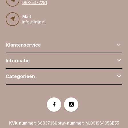
06-25372251
Mail
info@linijn.nl
Klantenservice
Informatie
Categorieën
KVK nummer:
66037360
btw-nummer:
NL001964058B55